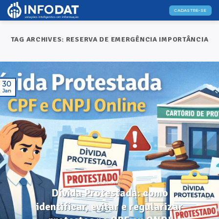
Skip
CADASTRE-SE
to
content
TAG ARCHIVES:
RESERVA DE EMERGÊNCIA IMPORTÂNCIA
30
Jan
DICAS ÚTEIS
Dívida Protestada: como
identificar, evitar e regularizar