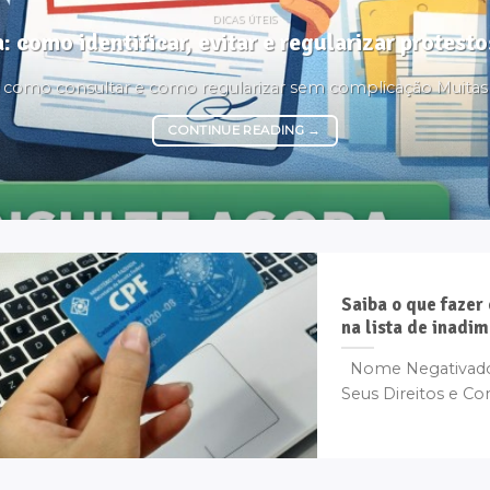
DICAS ÚTEIS
: como identificar, evitar e regularizar protes
é, como consultar e como regularizar sem complicação Muita
CONTINUE READING
→
Saiba o que fazer
na lista de inadi
Nome Negativado 
Seus Direitos e Com