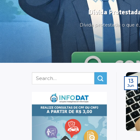
Dívida Protestada
Dívida protestada: o que 
13
Jun