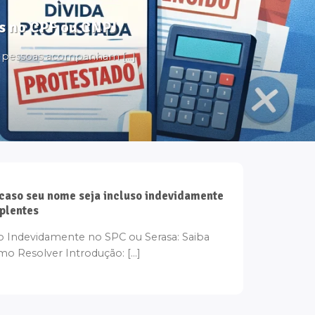
tos no CPF ou CNPJ
s pessoas acompanham [...]
 caso seu nome seja incluso indevidamente
mplentes
Indevidamente no SPC ou Serasa: Saiba
o Resolver Introdução: [...]