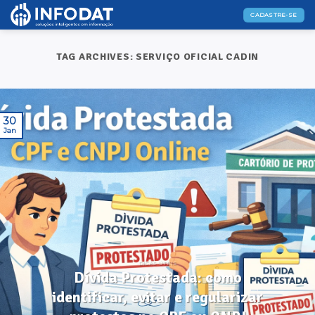
Skip
CADASTRE-SE
to
content
TAG ARCHIVES:
SERVIÇO OFICIAL CADIN
30
Jan
DICAS ÚTEIS
Dívida Protestada: como
identificar, evitar e regularizar