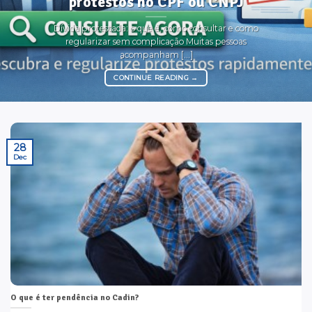
protestos no CPF ou CNPJ
Dívida protestada: o que é, como consultar e como
regularizar sem complicação Muitas pessoas
acompanham [...]
CONTINUE READING
→
28
Dec
O que é ter pendência no Cadin?