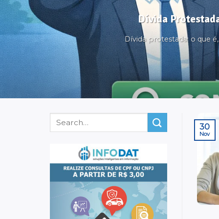
Dívida Protestada
Dívida protestada: o que 
30
Nov