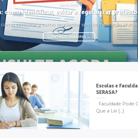
DICAS ÚTEIS
: como identificar, evitar e regularizar protes
é, como consultar e como regularizar sem complicação Muita
CONTINUE READING
→
Escolas e Faculda
SERASA?
Faculdade Pode C
Que a Lei [...]