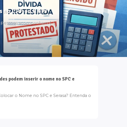
tos no CPF ou CNPJ
s pessoas acompanham [...]
des podem inserir o nome no SPC e
olocar o Nome no SPC e Serasa? Entenda o