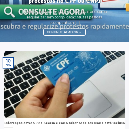
protestos no CPF ou CNPJ
Dívida protestada: o que é, como consultar e como
regularizar sem complicação Muitas pessoas
acompanham [...]
CONTINUE READING
→
10
Nov
Diferenças entre SPC e Serasa e como saber onde seu Nome está incluso