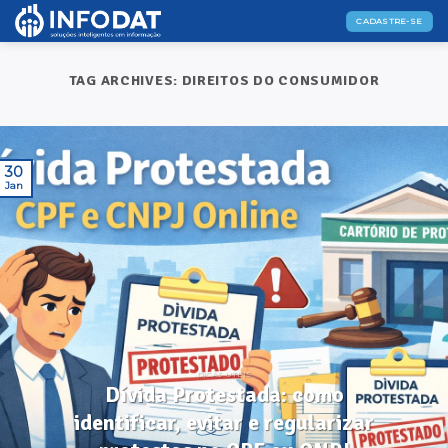
Skip
CADASTRE-SE
to
content
TAG ARCHIVES:
DIREITOS DO CONSUMIDOR
30
Jan
DICAS ÚTEIS
Dívida Protestada: como
identificar, evitar e regularizar