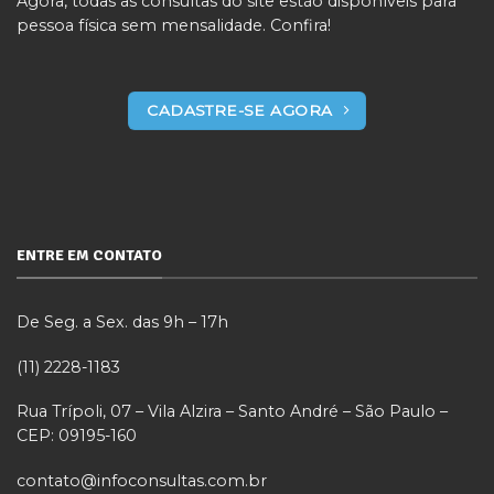
Agora, todas as consultas do site estão disponíveis para
pessoa física sem mensalidade. Confira!
CADASTRE-SE AGORA
ENTRE EM CONTATO
De Seg. a Sex. das 9h – 17h
(11) 2228-1183
Rua Trípoli, 07 – Vila Alzira – Santo André – São Paulo –
CEP: 09195-160
contato@infoconsultas.com.br