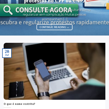
protestos no CPF ou CNPJ
Dívida protestada: o que é, como consultar e como
regularizar sem complicação Muitas pessoas
acompanham [...]
CONTINUE READING
→
28
Jul
O que é nome restrito?