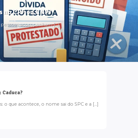
tos no CPF ou CNPJ
s pessoas acompanham [...]
: Caduca?
: o que acontece, o nome sai do SPC e a [...]