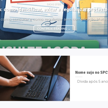
DICAS ÚTEIS
: como identificar, evitar e regularizar protes
é, como consultar e como regularizar sem complicação Muita
CONTINUE READING
→
Nome sujo no SPC
Dívida após 5 anos