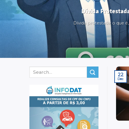
Dívida Protestada
Dívida protestada: o que 
22
Dec