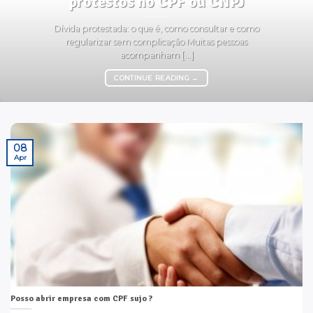
protestos no CPF ou CNPJ
Dívida protestada: o que é, como consultar e como
regularizar sem complicação Muitas pessoas
acompanham [...]
CONTINUE READING
→
08
Apr
Posso abrir empresa com CPF sujo ?