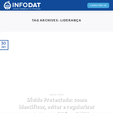
Skip
CADASTRE-SE
to
content
TAG ARCHIVES:
LIDERANÇA
30
Jan
DICAS ÚTEIS
Dívida Protestada: como
identificar, evitar e regularizar