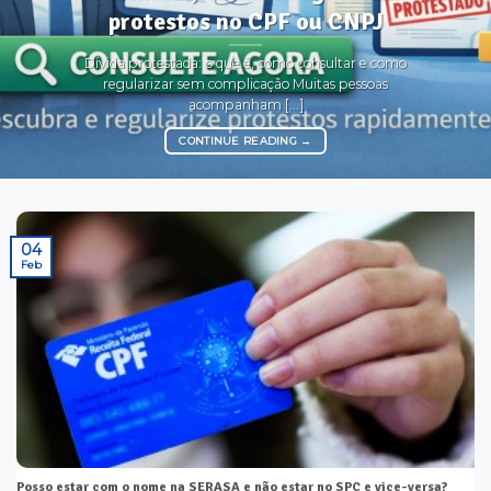
protestos no CPF ou CNPJ
Dívida protestada: o que é, como consultar e como
regularizar sem complicação Muitas pessoas
acompanham [...]
CONTINUE READING
→
04
Feb
Posso estar com o nome na SERASA e não estar no SPC e vice-versa?