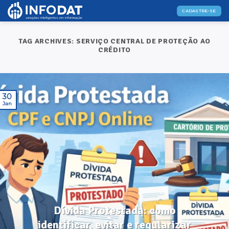
Skip
CADASTRE-SE
to
content
TAG ARCHIVES:
SERVIÇO CENTRAL DE PROTEÇÃO AO
CRÉDITO
30
Jan
DICAS ÚTEIS
Dívida Protestada: como
identificar, evitar e regularizar