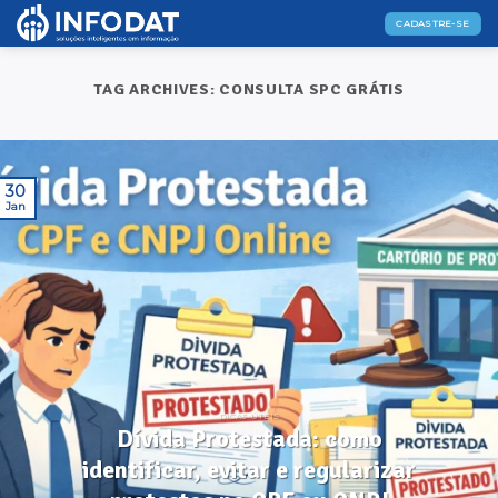
Skip
CADASTRE-SE
to
content
TAG ARCHIVES:
CONSULTA SPC GRÁTIS
30
Jan
DICAS ÚTEIS
Dívida Protestada: como
identificar, evitar e regularizar