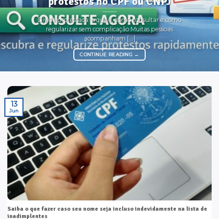
protestos no CPF ou CNPJ
Dívida protestada: o que é, como consultar e como
regularizar sem complicação Muitas pessoas
acompanham [...]
CONTINUE READING
→
13
Jun
Saiba o que fazer caso seu nome seja incluso indevidamente na lista de
inadimplentes