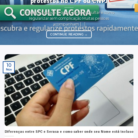
protestos no CPF ou CNPJ
Dívida protestada: o que é, como consultar e como
regularizar sem complicação Muitas pessoas
acompanham [...]
CONTINUE READING
→
10
Nov
Diferenças entre SPC e Serasa e como saber onde seu Nome está incluso