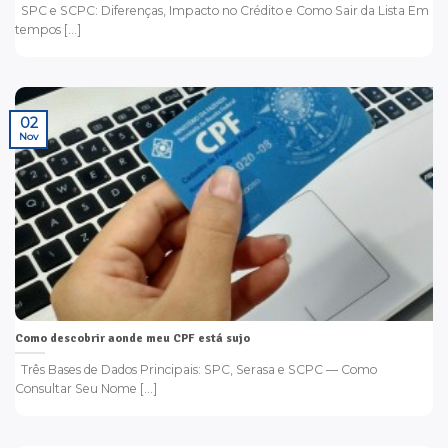
SPC e SCPC: Diferenças, Impacto no Crédito e Como Sair da Lista Em
tempos [...]
02
Nov
Como descobrir aonde meu CPF está sujo
Três Bases de Dados Principais: SPC, Serasa e SCPC — Como
Consultar Seu Nome [...]