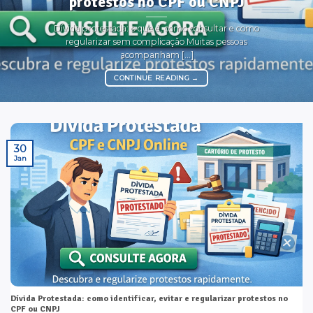
protestos no CPF ou CNPJ
Dívida protestada: o que é, como consultar e como
regularizar sem complicação Muitas pessoas
acompanham [...]
CONTINUE READING
→
30
Jan
Dívida Protestada: como identificar, evitar e regularizar protestos no
CPF ou CNPJ