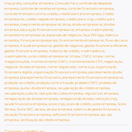
cnpj gratis
,
consultar empresa
,
Consulte Fácil
,
controle de despesas
empresa
,
controle de receitas empresa
,
controle financeiro empresa
,
controle financeiro online
,
crédito
,
crédito bancário empresa
,
Crédito
empresarial
,
crédito negado empresa
,
crédito para cnpj
,
crédito para
empresa
,
crescimento empresarial
,
dicas
,
dívida empresarial
,
dívidas
empresa
,
educação financeira empresarial
,
empresa inadimplente
,
empréstimo empresarial
,
expansão de negócios
,
faça 100 tags
,
falência
empresa
,
Finanças empresariais
,
financiamento empresarial
,
fluxo de caixa
empresa
,
fraude empresarial
,
gestão de negócios
,
gestão financeira eficiente
,
gestão financeira empresa
,
histórico de crédito
,
inadimplência
,
inadimplente
,
juros crédito empresarial
,
limpar CNPJ
,
limpar nome
,
megaconsultas
,
monitoramento CNPJ
,
monitoramento CPF
,
negociação
,
negociar dívidas empresa
,
nome negativado
,
nome sujo
,
organização
financeira digital
,
organização financeira empresa
,
parcelamento dívida
empresa
,
planejamento financeiro
,
planejamento financeiro empresarial
,
proteção ao crédito
,
proteção contra fraude
,
protesto CNPJ
,
protesto de
empresa
,
quitar dívida empresa
,
recuperação de crédito empresa
,
recuperação judicial
,
redução de custos empresa
,
regularizar empresa
,
renegociação de dívidas empresa
,
renegociando dívidas
,
restrição cnpj
,
saúde financeira empresa
,
score cnpj
,
score de crédito
,
score empresa
,
Score
Serasa
,
Score SPC
,
serasa
,
serasa empresa
,
sistema de gestão financeira
,
situação financeira empresa
,
software financeiro empresa
,
spc
,
spc
empresa
,
verificação de crédito empresa
.
Consigo crédito ou