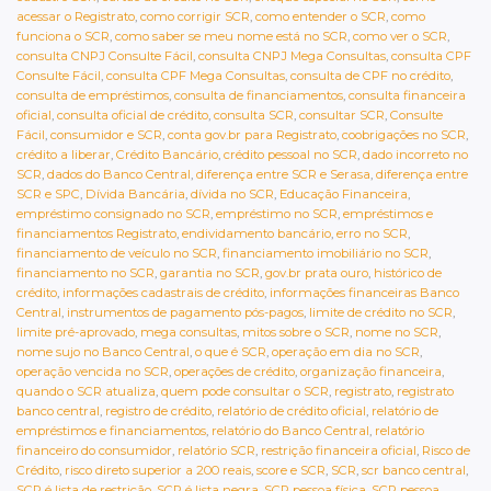
acessar o Registrato
,
como corrigir SCR
,
como entender o SCR
,
como
funciona o SCR
,
como saber se meu nome está no SCR
,
como ver o SCR
,
consulta CNPJ Consulte Fácil
,
consulta CNPJ Mega Consultas
,
consulta CPF
Consulte Fácil
,
consulta CPF Mega Consultas
,
consulta de CPF no crédito
,
consulta de empréstimos
,
consulta de financiamentos
,
consulta financeira
oficial
,
consulta oficial de crédito
,
consulta SCR
,
consultar SCR
,
Consulte
Fácil
,
consumidor e SCR
,
conta gov.br para Registrato
,
coobrigações no SCR
,
crédito a liberar
,
Crédito Bancário
,
crédito pessoal no SCR
,
dado incorreto no
SCR
,
dados do Banco Central
,
diferença entre SCR e Serasa
,
diferença entre
SCR e SPC
,
Dívida Bancária
,
dívida no SCR
,
Educação Financeira
,
empréstimo consignado no SCR
,
empréstimo no SCR
,
empréstimos e
financiamentos Registrato
,
endividamento bancário
,
erro no SCR
,
financiamento de veículo no SCR
,
financiamento imobiliário no SCR
,
financiamento no SCR
,
garantia no SCR
,
gov.br prata ouro
,
histórico de
crédito
,
informações cadastrais de crédito
,
informações financeiras Banco
Central
,
instrumentos de pagamento pós-pagos
,
limite de crédito no SCR
,
limite pré-aprovado
,
mega consultas
,
mitos sobre o SCR
,
nome no SCR
,
nome sujo no Banco Central
,
o que é SCR
,
operação em dia no SCR
,
operação vencida no SCR
,
operações de crédito
,
organização financeira
,
quando o SCR atualiza
,
quem pode consultar o SCR
,
registrato
,
registrato
banco central
,
registro de crédito
,
relatório de crédito oficial
,
relatório de
empréstimos e financiamentos
,
relatório do Banco Central
,
relatório
financeiro do consumidor
,
relatório SCR
,
restrição financeira oficial
,
Risco de
Crédito
,
risco direto superior a 200 reais
,
score e SCR
,
SCR
,
scr banco central
,
SCR é lista de restrição
,
SCR é lista negra
,
SCR pessoa física
,
SCR pessoa