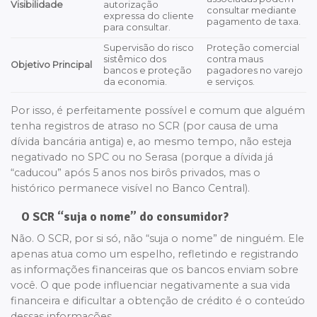
Visibilidade
autorização
consultar mediante
expressa do cliente
pagamento de taxa.
para consultar.
Supervisão do risco
Proteção comercial
sistêmico dos
contra maus
Objetivo Principal
bancos e proteção
pagadores no varejo
da economia.
e serviços.
Por isso, é perfeitamente possível e comum que alguém
tenha registros de atraso no SCR (por causa de uma
dívida bancária antiga) e, ao mesmo tempo, não esteja
negativado no SPC ou no Serasa (porque a dívida já
“caducou” após 5 anos nos birôs privados, mas o
histórico permanece visível no Banco Central).
O SCR “suja o nome” do consumidor?
Não. O SCR, por si só, não “suja o nome” de ninguém. Ele
apenas atua como um espelho, refletindo e registrando
as informações financeiras que os bancos enviam sobre
você. O que pode influenciar negativamente a sua vida
financeira e dificultar a obtenção de crédito é o conteúdo
dessas informações.