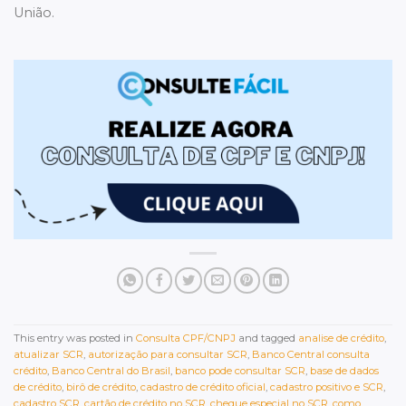
União.
This entry was posted in
Consulta CPF/CNPJ
and tagged
analise de crédito
,
atualizar SCR
,
autorização para consultar SCR
,
Banco Central consulta
crédito
,
Banco Central do Brasil
,
banco pode consultar SCR
,
base de dados
de crédito
,
birô de crédito
,
cadastro de crédito oficial
,
cadastro positivo e SCR
,
cadastro SCR
,
cartão de crédito no SCR
,
cheque especial no SCR
,
como