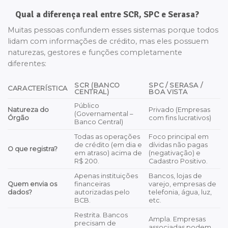
Qual a diferença real entre SCR, SPC e Serasa?
Muitas pessoas confundem esses sistemas porque todos
lidam com informações de crédito, mas eles possuem
naturezas, gestores e funções completamente
diferentes:
SCR (BANCO
SPC / SERASA /
CARACTERÍSTICA
CENTRAL)
BOA VISTA
Público
Natureza do
Privado (Empresas
(Governamental –
Órgão
com fins lucrativos)
Banco Central)
Todas as operações
Foco principal em
de crédito (em dia e
dívidas não pagas
O que registra?
em atraso) acima de
(negativação) e
R$ 200.
Cadastro Positivo.
Apenas instituições
Bancos, lojas de
Quem envia os
financeiras
varejo, empresas de
dados?
autorizadas pelo
telefonia, água, luz,
BCB.
etc.
Restrita. Bancos
Ampla. Empresas
precisam de
associadas podem