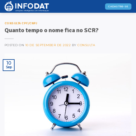
Skip
CADASTRE-SE
to
content
CONSULTA CPF/CNPJ
Quanto tempo o nome fica no SCR?
POSTED ON
10 DE SEPTEMBER DE 2022
BY
CONSULTA
10
Sep