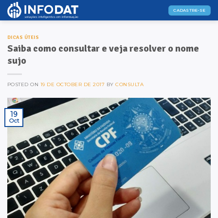
Skip
CADASTRE-SE
to
content
DICAS ÚTEIS
Saiba como consultar e veja resolver o nome
sujo
POSTED ON
19 DE OCTOBER DE 2017
BY
CONSULTA
19
Oct