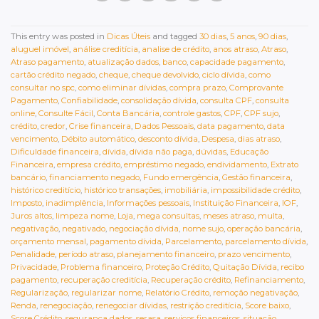
This entry was posted in
Dicas Úteis
and tagged
30 dias
,
5 anos
,
90 dias
,
aluguel imóvel
,
análise creditícia
,
analise de crédito
,
anos atraso
,
Atraso
,
Atraso pagamento
,
atualização dados
,
banco
,
capacidade pagamento
,
cartão crédito negado
,
cheque
,
cheque devolvido
,
ciclo dívida
,
como
consultar no spc
,
como eliminar dívidas
,
compra prazo
,
Comprovante
Pagamento
,
Confiabilidade
,
consolidação dívida
,
consulta CPF
,
consulta
online
,
Consulte Fácil
,
Conta Bancária
,
controle gastos
,
CPF
,
CPF sujo
,
crédito
,
credor
,
Crise financeira
,
Dados Pessoais
,
data pagamento
,
data
vencimento
,
Débito automático
,
desconto dívida
,
Despesa
,
dias atraso
,
Dificuldade financeira
,
dívida
,
dívida não paga
,
dúvidas
,
Educação
Financeira
,
empresa crédito
,
empréstimo negado
,
endividamento
,
Extrato
bancário
,
financiamento negado
,
Fundo emergência
,
Gestão financeira
,
histórico creditício
,
histórico transações
,
imobiliária
,
impossibilidade crédito
,
Imposto
,
inadimplência
,
Informações pessoais
,
Instituição Financeira
,
IOF
,
Juros altos
,
limpeza nome
,
Loja
,
mega consultas
,
meses atraso
,
multa
,
negativação
,
negativado
,
negociação dívida
,
nome sujo
,
operação bancária
,
orçamento mensal
,
pagamento dívida
,
Parcelamento
,
parcelamento dívida
,
Penalidade
,
período atraso
,
planejamento financeiro
,
prazo vencimento
,
Privacidade
,
Problema financeiro
,
Proteção Crédito
,
Quitação Dívida
,
recibo
pagamento
,
recuperação creditícia
,
Recuperação crédito
,
Refinanciamento
,
Regularização
,
regularizar nome
,
Relatório Crédito
,
remoção negativação
,
Renda
,
renegociação
,
renegociar dívidas
,
restrição creditícia
,
Score baixo
,
Score Crédito
,
segurança dados
,
serasa
,
serviços financeiros
,
situação