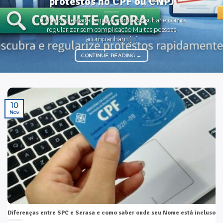
protestos no CPF ou CNPJ
Dívida protestada: o que é, como consultar e como
regularizar sem complicação Muitas pessoas
acompanham [...]
CONTINUE READING
→
10
Nov
Diferenças entre SPC e Serasa e como saber onde seu Nome está incluso