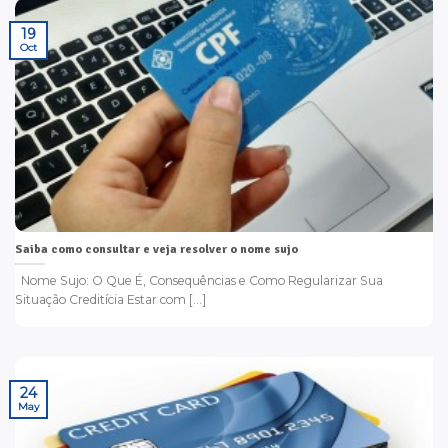
19
Oct
Saiba como consultar e veja resolver o nome sujo
Nome Sujo: O Que É, Consequências e Como Regularizar Sua
Situação Creditícia Estar com [...]
24
May