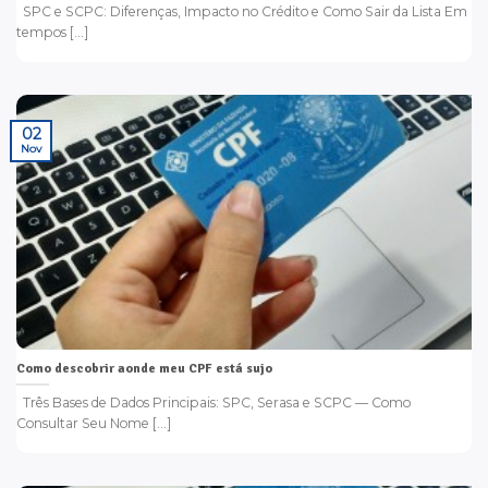
SPC e SCPC: Diferenças, Impacto no Crédito e Como Sair da Lista Em
tempos [...]
02
Nov
Como descobrir aonde meu CPF está sujo
Três Bases de Dados Principais: SPC, Serasa e SCPC — Como
Consultar Seu Nome [...]