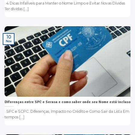
4 Dicas Infalíveis para Manter o Nome Limpo e Evitar Novas Dívidas
Ter dívidas [...]
10
Nov
Diferenças entre SPC e Serasa e como saber onde seu Nome está incluso
SPC e SCPC: Diferenças, Impacto no Crédito e Como Sair da Lista Em
tempos [...]