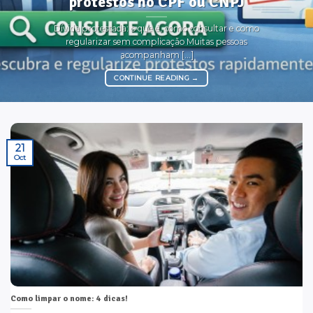
protestos no CPF ou CNPJ
Dívida protestada: o que é, como consultar e como
regularizar sem complicação Muitas pessoas
acompanham [...]
CONTINUE READING
→
21
Oct
Como limpar o nome: 4 dicas!