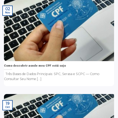
02
Nov
Como descobrir aonde meu CPF está sujo
Três Bases de Dados Principais: SPC, Serasa e SCPC — Como
Consultar Seu Nome [...]
19
Oct