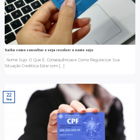
Saiba como consultar e veja resolver o nome sujo
Nome Sujo: O Que É, Consequências e Como Regularizar Sua
Situação Creditícia Estar com [...]
22
Sep