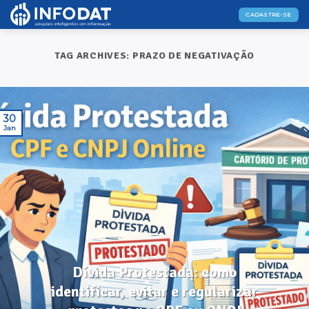
Skip
CADASTRE-SE
to
content
TAG ARCHIVES:
PRAZO DE NEGATIVAÇÃO
30
Jan
DICAS ÚTEIS
Dívida Protestada: como
identificar, evitar e regularizar