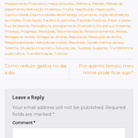
Mapeamento financeiro
,
mega consultas
,
Melhoria
,
Método
,
Método de
pagamento
,
Motivação
,
Mudança
,
multa
,
negativado
,
negociação
,
Oportunidade
,
Oportunidades de emprego
,
orçamento
,
órgão de proteção
ao crédito
,
Orientação
,
Paciência
,
parcelas
,
Passado
,
Passivos
,
Passo a passo
,
Paz de espírito
,
Persistência
,
planejamento financeiro
,
Poupança
,
Presente
,
Processo
,
Progresso
,
Realidade
,
Recomendação
,
Relacionamentos
,
Renda
,
Renegociar dívida
,
renegociar dívidas
,
Reputação
,
Resolução de dívida
,
Responsabilidade
,
restrição de crédito
,
Resultado
,
Saúde mental
,
serasa
,
Sistema
,
Situação Financeira
,
Solução
,
spc
,
Sucesso
,
Sugestão
,
Transferência
automática
,
Transformação
,
Tutorial
.
Como reduzir gastos no dia
Por quanto tempo meu
a dia
nome pode ficar sujo?
Leave a Reply
Your email address will not be published.
Required
fields are marked
*
Comment
*