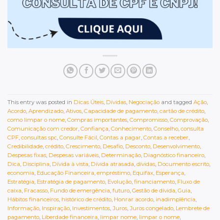
This entry was posted in
Dicas Úteis
,
Dívidas
,
Negociação
and tagged
Ação
,
Acordo
,
Aprendizado
,
Ativos
,
Capacidade de pagamento
,
cartão de crédito
,
como limpar o nome
,
Compras importantes
,
Compromisso
,
Comprovação
,
Comunicação com credor
,
Confiança
,
Conhecimento
,
Conselho
,
consulta
CPF
,
consultas spc
,
Consulte Fácil
,
Contas a pagar
,
Contas a receber
,
Credibilidade
,
crédito
,
Crescimento
,
Desafio
,
Desconto
,
Desenvolvimento
,
Despesas fixas
,
Despesas variáveis
,
Determinação
,
Diagnóstico financeiro
,
Dica
,
Disciplina
,
Dívida à vista
,
Dívida atrasada
,
dívidas
,
Documento escrito
,
economia
,
Educação Financeira
,
empréstimo
,
Equifax
,
Esperança
,
Estratégia
,
Estratégia de pagamento
,
Evolução
,
financiamento
,
Fluxo de
caixa
,
Fracasso
,
Fundo de emergência
,
futuro
,
Gestão de dívida
,
Guia
,
Hábitos financeiros
,
histórico de crédito
,
Honrar acordo
,
inadimplência
,
Informação
,
Inspiração
,
Investimentos
,
Juros
,
Juros congelado
,
Lembrete de
pagamento
,
Liberdade financeira
,
limpar nome
,
limpar o nome
,