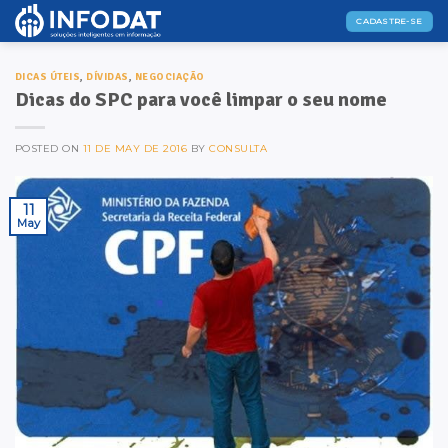
Skip
CADASTRE-SE
to
content
DICAS ÚTEIS
,
DÍVIDAS
,
NEGOCIAÇÃO
Dicas do SPC para você limpar o seu nome
POSTED ON
11 DE MAY DE 2016
BY
CONSULTA
11
May