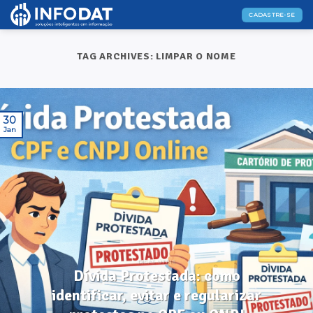
Skip
CADASTRE-SE
to
content
TAG ARCHIVES:
LIMPAR O NOME
30
Jan
DICAS ÚTEIS
Dívida Protestada: como
identificar, evitar e regularizar