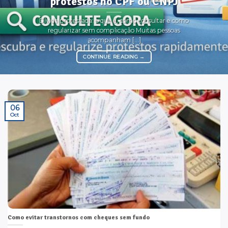
protestos no CPF ou CNPJ
Dívida protestada: o que é, como consultar e como
regularizar sem complicação Muitas pessoas
acompanham [...]
CONTINUE READING
→
06
Oct
Como evitar transtornos com cheques sem fundo