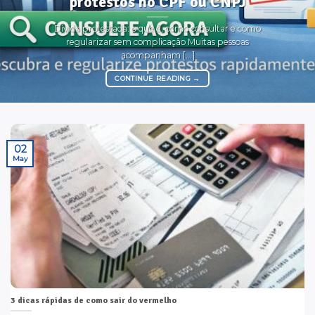
protestos no CPF ou CNPJ
Dívida protestada: o que é, como consultar e como
regularizar sem complicação Muitas pessoas
acompanham [...]
CONTINUE READING
→
02
May
3 dicas rápidas de como sair do vermelho