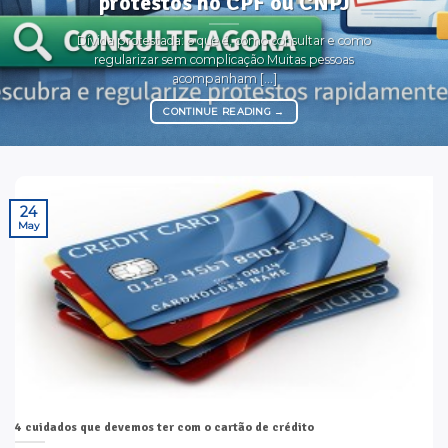
protestos no CPF ou CNPJ
Dívida protestada: o que é, como consultar e como
regularizar sem complicação Muitas pessoas
acompanham [...]
CONTINUE READING
→
24
May
4 cuidados que devemos ter com o cartão de crédito