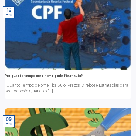
16
May
Por quanto tempo meu nome pode ficar sujo?
Quanto Tempo o Nome Fica Sujo: Prazos, Direitos e Estratégias para
Recuperação Quando o [...]
09
May